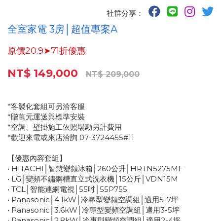
社群分享：
全室家電 3房│超值專案A
原價20.9➤71折優惠
NT$ 149,000
NT$ 209,000
*客製化套組可另洽客服
*贈萬元運送與標準安裝
*空調、壁掛施工依照場勘另計費用
*歡迎來電或來店洽詢 07-3724455#11
【優惠內容套組】
• HITACHI│智慧變頻冰箱│260公升│HRTN5275MF
• LG│變頻不鏽鋼槽直立式洗衣機│15公斤│VDN15M
• TCL│智能連網電視│55吋│55P755
• Panasonic│4.1kW│冷專型變頻空調組│適用5-7坪
• Panasonic│3.6kW│冷專型變頻空調組│適用3-5坪
• Panasonic│2.8kW│冷專型變頻空調組│適用2-4坪