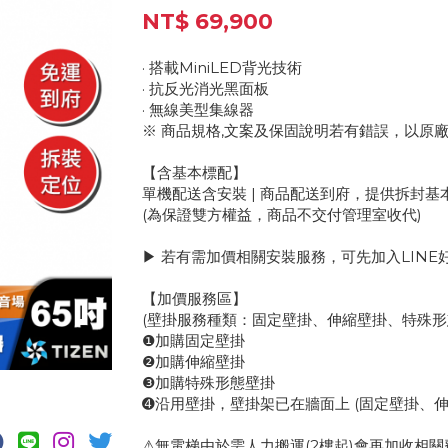
NT$ 69,900
· 搭載MiniLED背光技術
· 抗反光消光黑面板
· 無線美型集線器
※ 商品規格,文案及保固說明若有錯誤，以原
【含基本標配】
單機配送含安裝 | 商品配送到府，提供拆封
(為保證雙方權益，商品不交付管理室收代)
▶ 若有需加價相關安裝服務，可先加入LINE
【加價服務區】
(壁掛服務種類：固定壁掛、伸縮壁掛、特殊形
❶加購固定壁掛
❷加購伸縮壁掛
❸加購特殊形態壁掛
➍沿用壁掛，壁掛架已在牆面上 (固定壁掛、
⚠無電梯由於需人力搬運(2樓起)會再加收相關