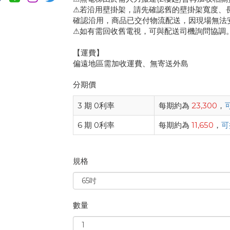
⚠若沿用壁掛架，請先確認舊的壁掛架寬度、
確認沿用，商品已交付物流配送，因現場無法
⚠如有需回收舊電視，可與配送司機詢問協調
【運費】
偏遠地區需加收運費、無寄送外島
分期價
3 期 0利率
每期約為
23,300
，
6 期 0利率
每期約為
11,650
，
可
規格
數量