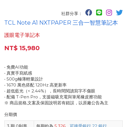
社群分享：
TCL Note A1 NXTPAPER 三合一智慧筆記本
護眼電子筆記本
NT$ 15,980
• 免費AI功能
• 真實手寫紙感
• 500g極薄輕量設計
• 1670 萬色搭配 120Hz 高更新率
• 超低藍光（< 2.44%），長時間閱讀寫字不傷眼
• 配備 T-Pen Pro，支援磁吸充電與筆尾橡皮擦功能
※ 商品規格,文案及保固說明若有錯誤，以原廠公告為主
分期價
3 期 0利率
每期約為
5,326
，
可接受銀行 22 銀行