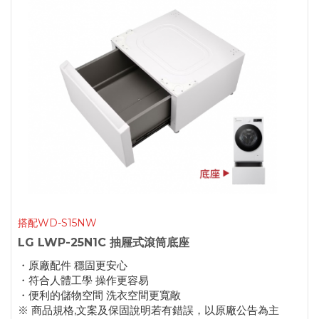
搭配WD-S15NW
LG LWP-25N1C 抽屜式滾筒底座
・原廠配件 穩固更安心
・符合人體工學 操作更容易
・便利的儲物空間 洗衣空間更寬敞
※ 商品規格,文案及保固說明若有錯誤，以原廠公告為主