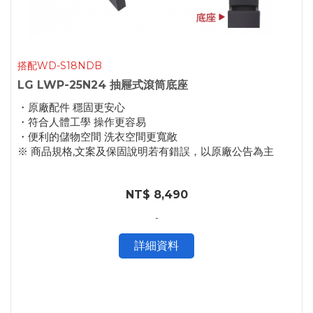
搭配WD-S18NDB
LG LWP-25N24 抽屜式滾筒底座
・原廠配件 穩固更安心
・符合人體工學 操作更容易
・便利的儲物空間 洗衣空間更寬敞
※ 商品規格,文案及保固說明若有錯誤，以原廠公告為主
NT$ 8,490
-
詳細資料