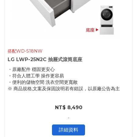
搭配WD-S18NW
LG LWP-25N2C 抽屜式滾筒底座
・原廠配件 穩固更安心
・符合人體工學 操作更容易
・便利的儲物空間 洗衣空間更寬敞
※ 商品規格,文案及保固說明若有錯誤，以原廠公告為主
NT$ 8,490
-
詳細資料