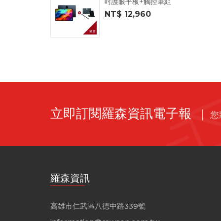
吋護眼平板+觸控筆組
NT$ 12,960
立即訂閱羅森資訊電子報
您
羅森資訊
高雄市仁武區八德中路339號