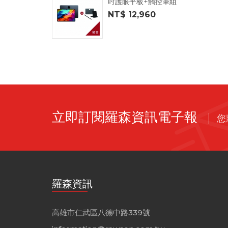
吋護眼平板+觸控筆組
NT$ 12,960
立即訂閱羅森資訊電子報
您
羅森資訊
高雄市仁武區八德中路339號