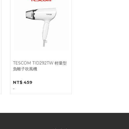
TESCOM TID292TW 輕量型
負離子吹風機
NT$ 459
-