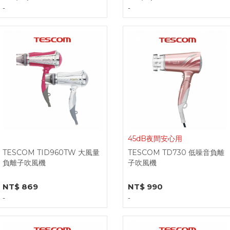
-
-
45dB夜間安心用
TESCOM TID960TW 大風量
TESCOM TD730 低噪音負離
負離子吹風機
子吹風機
NT$ 869
NT$ 990
-
-