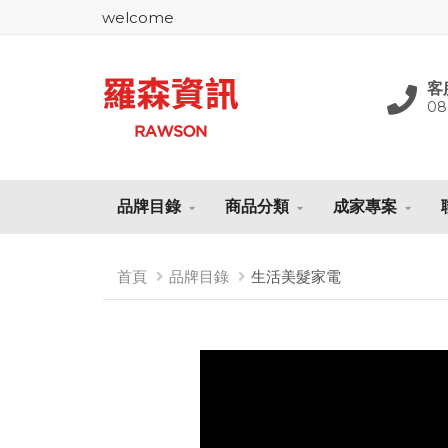
welcome
客
08
品牌目錄
商品分類
成家專案
首頁
品牌目錄
生活美髮家電