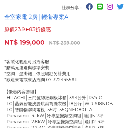
社群分享：
全室家電 2房│輕奢專案A
原價23.9➤83折優惠
NT$ 199,000
NT$ 239,000
*客製化套組可另洽客服
*贈萬元運送與標準安裝
*空調、壁掛施工依照場勘另計費用
*歡迎來電或來店洽詢 07-3724455#11
【優惠內容套組】
• HITACHI│三門髮絲紋鋼板冰箱│394公升│RV41C
• LG│蒸氣智能洗脫烘滾筒洗衣機│18公斤│WD-S18NDB
• LG│智能物聯網電視│55吋│55QNED80TTA
• Panasonic│4.1kW│冷專型變頻空調組│適用5-7坪
• Panasonic│2.8kW│冷專型變頻空調組│適用2-4坪
• Panasonic│2.2kW│冷專型變頻空調組│適用2-3坪