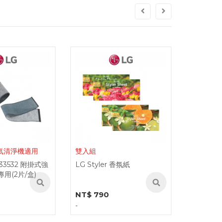
RSC004
LG ADQ74533405 直立式洗
 香氛紙
raycop
衣機清潔濾網 (不鏽鋼)
RSC004
NT$ 550
NT$ 39
-
-