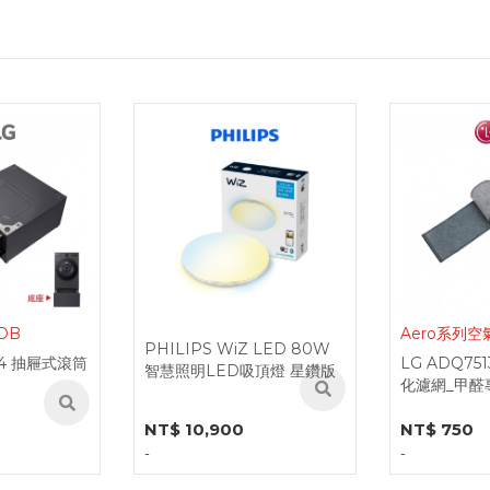
Aero系列空氣清淨機適用
雙入組
 LED 80W
LG ADQ75133532 附掛式強
LG Styler
頂燈 星鑽版
化濾網_甲醛專用(2片/盒)
NT$ 750
NT$ 790
-
-