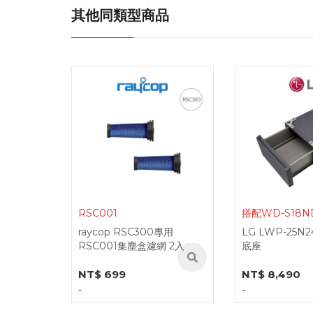
其他同類型商品
搭配WD-S18NDB
PHILIPS WiZ
專用
LG LWP-25N24 抽屜式滾筒
智慧照明LED吸
 2入
底座
NT$ 8,490
NT$ 10,900
-
-