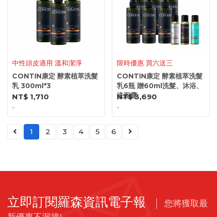
中性頭皮適用 溫和潔淨
限時優惠 買六送三
CONTIN康定 酵素植萃洗髮
CONTIN康定 酵素植萃洗髮
乳 300ml*3
乳6瓶 贈60ml洗髮、沐浴、
洗面露
NT$ 1,710
NT$ 3,690
-
-
1
2
3
4
5
6
立即訂閱羅森資訊電子報
您將獲取最