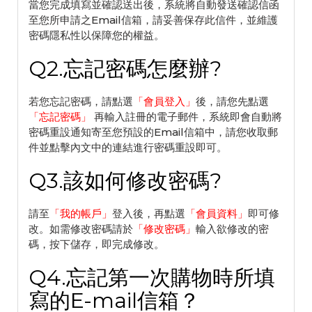
當您完成填寫並確認送出後，系統將自動發送確認信函
至您所申請之Email信箱，請妥善保存此信件，並維護
密碼隱私性以保障您的權益。
Q2.忘記密碼怎麼辦?
若您忘記密碼，請點選
「
會員登入
」
後，請您先點選
「
忘記密碼
」
再輸入註冊的電子郵件，系統即會自動將
密碼重設通知寄至您預設的Email信箱中，請您收取郵
件並點擊內文中的連結進行密碼重設即可。
Q3.該如何修改密碼?
請至
「
我的帳戶
」
登入後，再點選
「
會員資料
」
即可修
改。如需修改密碼請於
「
修改密碼
」
輸入欲修改的密
碼，按下儲存，即完成修改。
Q4.忘記第一次購物時所填
寫的E-mail信箱？