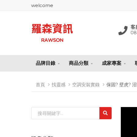
welcome
客
08
品牌目錄
商品分類
成家專案
首頁
找靈感
空調安裝實錄
保固? 壁虎? 