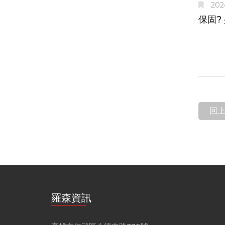
2024
保固?
回
羅森資訊