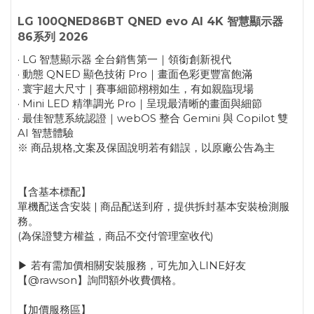
LG 100QNED86BT QNED evo AI 4K 智慧顯示器
86系列 2026
· LG 智慧顯示器 全台銷售第一｜領銜創新視代
· 動態 QNED 顯色技術 Pro｜畫面色彩更豐富飽滿
· 寰宇超大尺寸｜賽事細節栩栩如生，有如親臨現場
· Mini LED 精準調光 Pro｜呈現最清晰的畫面與細節
· 最佳智慧系統認證｜webOS 整合 Gemini 與 Copilot 雙
AI 智慧體驗
※ 商品規格,文案及保固說明若有錯誤，以原廠公告為主
【含基本標配】
單機配送含安裝 | 商品配送到府，提供拆封基本安裝檢測服
務。
(為保證雙方權益，商品不交付管理室收代)
▶ 若有需加價相關安裝服務，可先加入LINE好友
【@rawson】詢問額外收費價格。
【加價服務區】