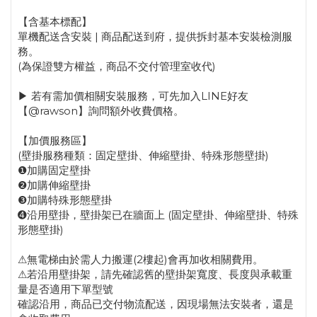
【含基本標配】
單機配送含安裝 | 商品配送到府，提供拆封基本安裝檢測服
務。
(為保證雙方權益，商品不交付管理室收代)
▶ 若有需加價相關安裝服務，可先加入LINE好友
【@rawson】詢問額外收費價格。
【加價服務區】
(壁掛服務種類：固定壁掛、伸縮壁掛、特殊形態壁掛)
❶加購固定壁掛
❷加購伸縮壁掛
❸加購特殊形態壁掛
➍沿用壁掛，壁掛架已在牆面上 (固定壁掛、伸縮壁掛、特殊
形態壁掛)
⚠無電梯由於需人力搬運(2樓起)會再加收相關費用。
⚠若沿用壁掛架，請先確認舊的壁掛架寬度、長度與承載重
量是否適用下單型號
確認沿用，商品已交付物流配送，因現場無法安裝者，還是