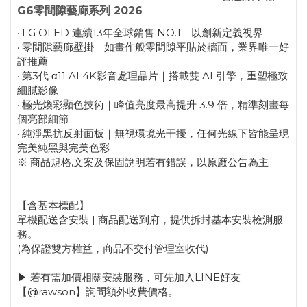
G6零間隙藝廊系列 2026
· LG OLED 連續13年全球銷售 NO.1｜以創新定義視界
· 零間隙藝廊壁掛｜如畫作般零間隙平貼於牆面，業界唯一好
評推薦
· 第3代 α11 AI 4K影音處理晶片｜搭載雙 AI 引擎，重塑極致
細膩影像
· 極光煥彩顯色技術｜峰值亮度最高提升 3.9 倍，精準刻畫每
個亮部細節
· 純淨黑抗反射面板｜無視環境光干擾，任何光線下皆能呈現
完美純黑與完美色彩
※ 商品規格,文案及保固說明若有錯誤，以原廠公告為主
【含基本標配】
單機配送含安裝 | 商品配送到府，提供拆封基本安裝檢測服
務。
(為保證雙方權益，商品不交付管理室收代)
▶ 若有需加價相關安裝服務，可先加入LINE好友
【@rawson】詢問額外收費價格。