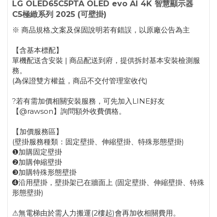
LG OLED65C5PTA OLED evo AI 4K 智慧顯示器
C5極緻系列 2025 (可壁掛)
※ 商品規格,文案及保固說明若有錯誤，以原廠公告為主
【含基本標配】
單機配送含安裝 | 商品配送到府，提供拆封基本安裝檢測服
務。
(為保證雙方權益，商品不交付管理室收代)
?若有需加價相關安裝服務，可先加入LINE好友
【@rawson】詢問額外收費價格。
【加價服務區】
(壁掛服務種類：固定壁掛、伸縮壁掛、特殊形態壁掛)
❶加購固定壁掛
❷加購伸縮壁掛
❸加購特殊形態壁掛
➍沿用壁掛，壁掛架已在牆面上 (固定壁掛、伸縮壁掛、特殊
形態壁掛)
⚠無電梯由於需人力搬運(2樓起)會再加收相關費用。