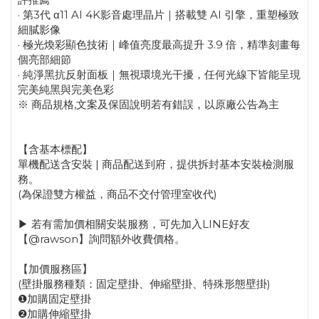
· 第3代 α11 AI 4K影音處理晶片｜搭載雙 AI 引擎，重塑極致
細膩影像
· 極光煥彩顯色技術｜峰值亮度最高提升 3.9 倍，精準刻畫每
個亮部細節
· 純淨黑抗反射面板｜無視環境光干擾，任何光線下皆能呈現
完美純黑與完美色彩
※ 商品規格,文案及保固說明若有錯誤，以原廠公告為主
【含基本標配】
單機配送含安裝 | 商品配送到府，提供拆封基本安裝檢測服
務。
(為保證雙方權益，商品不交付管理室收代)
▶ 若有需加價相關安裝服務，可先加入LINE好友
【@rawson】詢問額外收費價格。
【加價服務區】
(壁掛服務種類：固定壁掛、伸縮壁掛、特殊形態壁掛)
❶加購固定壁掛
❷加購伸縮壁掛