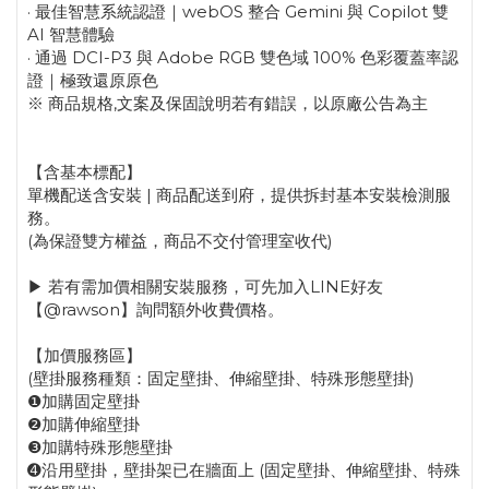
· 最佳智慧系統認證｜webOS 整合 Gemini 與 Copilot 雙
AI 智慧體驗
· 通過 DCI-P3 與 Adobe RGB 雙色域 100% 色彩覆蓋率認
證｜極致還原原色
※ 商品規格,文案及保固說明若有錯誤，以原廠公告為主
【含基本標配】
單機配送含安裝 | 商品配送到府，提供拆封基本安裝檢測服
務。
(為保證雙方權益，商品不交付管理室收代)
▶ 若有需加價相關安裝服務，可先加入LINE好友
【@rawson】詢問額外收費價格。
【加價服務區】
(壁掛服務種類：固定壁掛、伸縮壁掛、特殊形態壁掛)
❶加購固定壁掛
❷加購伸縮壁掛
❸加購特殊形態壁掛
➍沿用壁掛，壁掛架已在牆面上 (固定壁掛、伸縮壁掛、特殊