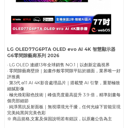
LG OLED77G6PTA OLED evo AI 4K 智慧顯示器
G6零間隙藝廊系列 2026
· LG OLED 連續13年全球銷售 NO.1｜以創新定義視界
· 零間隙藝廊壁掛｜如畫作般零間隙平貼於牆面，業界唯一好
評推薦
· 第3代 α11 AI 4K影音處理晶片｜搭載雙 AI 引擎，重塑極致
細膩影像
· 極光煥彩顯色技術｜峰值亮度最高提升 3.9 倍，精準刻畫每
個亮部細節
· 純淨黑抗反射面板｜無視環境光干擾，任何光線下皆能呈現
完美純黑與完美色彩
※ 商品規格,文案及保固說明若有錯誤，以原廠公告為主