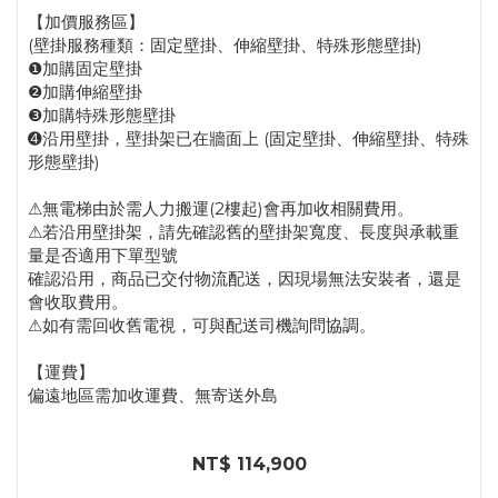
【加價服務區】
(壁掛服務種類：固定壁掛、伸縮壁掛、特殊形態壁掛)
❶加購固定壁掛
❷加購伸縮壁掛
❸加購特殊形態壁掛
➍沿用壁掛，壁掛架已在牆面上 (固定壁掛、伸縮壁掛、特殊
形態壁掛)
⚠無電梯由於需人力搬運(2樓起)會再加收相關費用。
⚠若沿用壁掛架，請先確認舊的壁掛架寬度、長度與承載重
量是否適用下單型號
確認沿用，商品已交付物流配送，因現場無法安裝者，還是
會收取費用。
⚠如有需回收舊電視，可與配送司機詢問協調。
【運費】
偏遠地區需加收運費、無寄送外島
NT$ 114,900