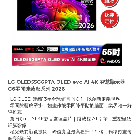
LG OLED55G6PTA OLED evo AI 4K 智慧顯示器
G6零間隙藝廊系列 2026
· LG OLED 連續13年全球銷售 NO.1｜以創新定義視界
· 零間隙藝廊壁掛｜如畫作般零間隙平貼於牆面，業界唯一好
評推薦
· 第3代 α11 AI 4K影音處理晶片｜搭載雙 AI 引擎，重塑極致
細膩影像
· 極光煥彩顯色技術｜峰值亮度最高提升 3.9 倍，精準刻畫每
個亮部細節