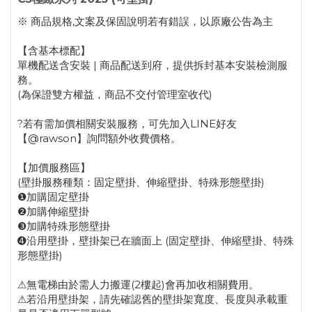
※ 商品規格,文案及保固說明若有錯誤，以原廠公告為主
【含基本標配】
單機配送含安裝 | 商品配送到府，提供拆封基本安裝檢測服
務。
(為保證雙方權益，商品不交付管理室收代)
?若有需加價相關安裝服務，可先加入LINE好友
【@rawson】詢問額外收費價格。
【加價服務區】
(壁掛服務種類：固定壁掛、伸縮壁掛、特殊形態壁掛)
❶加購固定壁掛
❷加購伸縮壁掛
❸加購特殊形態壁掛
➍沿用壁掛，壁掛架已在牆面上 (固定壁掛、伸縮壁掛、特殊
形態壁掛)
⚠無電梯由於需人力搬運(2樓起)會再加收相關費用。
⚠若沿用壁掛架，請先確認舊的壁掛架寬度、長度與承載重