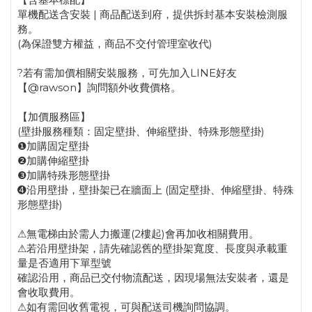
單機配送含安裝 | 商品配送到府，提供拆封基本安裝檢測服
務。
(為保證雙方權益，商品不交付管理室收代)
?若有需加價相關安裝服務，可先加入LINE好友
【@rawson】詢問額外收費價格。
【加價服務區】
(壁掛服務種類：固定壁掛、伸縮壁掛、特殊形態壁掛)
❶加購固定壁掛
❷加購伸縮壁掛
❸加購特殊形態壁掛
➍沿用壁掛，壁掛架已在牆面上 (固定壁掛、伸縮壁掛、特殊
形態壁掛)
⚠無電梯由於需人力搬運(2樓起)會再加收相關費用。
⚠若沿用壁掛架，請先確認舊的壁掛架寬度、長度與承載重
量是否適用下單型號
確認沿用，商品已交付物流配送，因現場無法安裝者，還是
會收取費用。
⚠如有需回收舊電視，可與配送司機詢問協調。