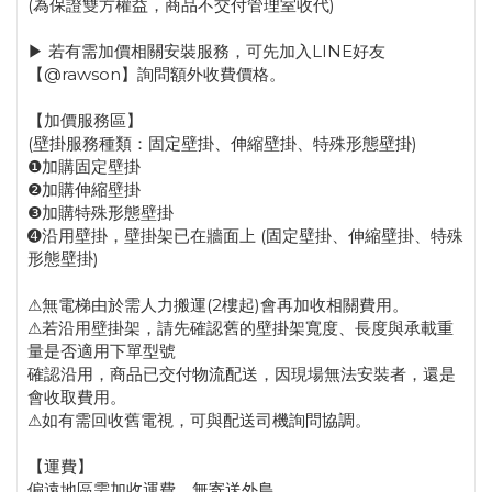
(為保證雙方權益，商品不交付管理室收代)
▶ 若有需加價相關安裝服務，可先加入LINE好友
【@rawson】詢問額外收費價格。
【加價服務區】
(壁掛服務種類：固定壁掛、伸縮壁掛、特殊形態壁掛)
❶加購固定壁掛
❷加購伸縮壁掛
❸加購特殊形態壁掛
➍沿用壁掛，壁掛架已在牆面上 (固定壁掛、伸縮壁掛、特殊
形態壁掛)
⚠無電梯由於需人力搬運(2樓起)會再加收相關費用。
⚠若沿用壁掛架，請先確認舊的壁掛架寬度、長度與承載重
量是否適用下單型號
確認沿用，商品已交付物流配送，因現場無法安裝者，還是
會收取費用。
⚠如有需回收舊電視，可與配送司機詢問協調。
【運費】
偏遠地區需加收運費、無寄送外島