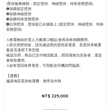
(壁掛服務種類：固定壁掛、伸縮壁掛、特殊形態壁掛)
❶加購固定壁掛
❷加購伸縮壁掛
❸加購特殊形態壁掛
➍沿用壁掛，壁掛架已在牆面上 (固定壁掛、伸縮壁掛、特殊
形態壁掛)
⚠無電梯由於需人力搬運(2樓起)會再加收相關費用。
⚠若沿用壁掛架，請先確認舊的壁掛架寬度、長度與承載重
量是否適用下單型號
確認沿用，商品已交付物流配送，因現場無法安裝者，還是
會收取費用。
⚠如有需回收舊電視，可與配送司機詢問協調。
【運費】
偏遠地區需加收運費、無寄送外島
NT$ 229,000
-