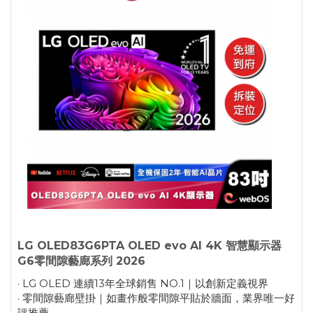
LG OLED83G6PTA OLED evo AI 4K 智慧顯示器
G6零間隙藝廊系列 2026
· LG OLED 連續13年全球銷售 NO.1｜以創新定義視界
· 零間隙藝廊壁掛｜如畫作般零間隙平貼於牆面，業界唯一好
評推薦