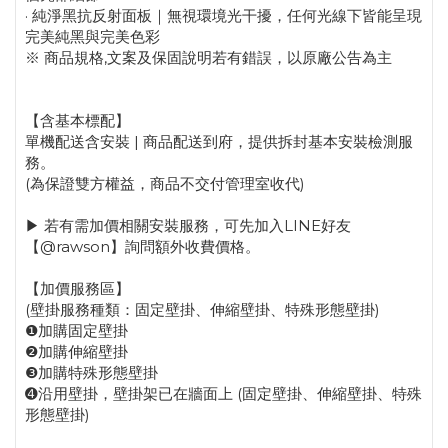
· 純淨黑抗反射面板｜無視環境光干擾，任何光線下皆能呈現
完美純黑與完美色彩
※ 商品規格,文案及保固說明若有錯誤，以原廠公告為主
【含基本標配】
單機配送含安裝 | 商品配送到府，提供拆封基本安裝檢測服
務。
(為保證雙方權益，商品不交付管理室收代)
▶ 若有需加價相關安裝服務，可先加入LINE好友
【@rawson】詢問額外收費價格。
【加價服務區】
(壁掛服務種類：固定壁掛、伸縮壁掛、特殊形態壁掛)
❶加購固定壁掛
❷加購伸縮壁掛
❸加購特殊形態壁掛
➍沿用壁掛，壁掛架已在牆面上 (固定壁掛、伸縮壁掛、特殊
形態壁掛)